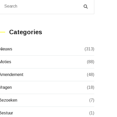
Categories
Nieuws
(313)
Moties
(88)
Amendement
(48)
Vragen
(18)
Bezoeken
(7)
Bestuur
(1)