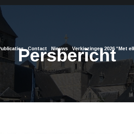
Persbericht
ublicaties
Contact
Nieuws
Verkiezingen 2026 “Met elk
Geen categorie
> Persbericht