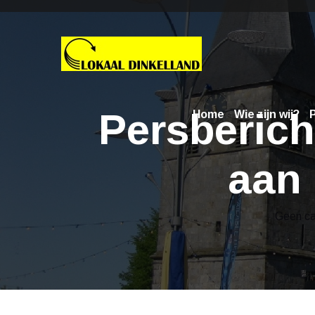
Persberich
Home
Wie zijn wij?
P
aan
Geen ca