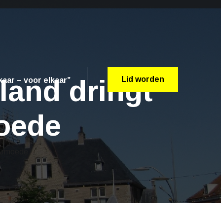
land dringt
Lid worden
aar – voor elkaar”
oede
 Armoede