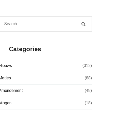
Categories
Nieuws
(313)
Moties
(88)
Amendement
(48)
Vragen
(18)