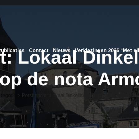
t: Lokaal Dinkel
ublicaties
Contact
Nieuws
Verkiezingen 2026 “Met elk
 op de nota Arm
tegorie
> Persbericht: Lokaal Dinkelland dringt aan op de nota