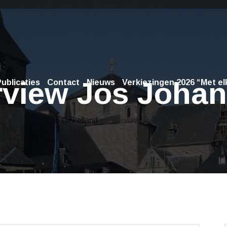
rview Jos Joha
ublicaties
Contact
Nieuws
Verkiezingen 2026 “Met elk
Lokaal Dinkelland
> Interview Jos Johannink