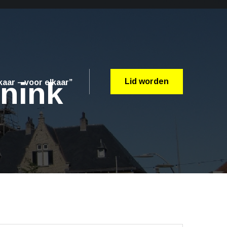
nnink
Lid worden
aar – voor elkaar”