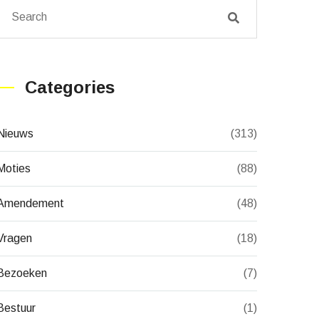
Categories
Nieuws
(313)
Moties
(88)
Amendement
(48)
Vragen
(18)
Bezoeken
(7)
Bestuur
(1)