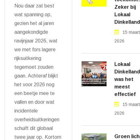
Nou daar zat best
Zeker bij
wat spanning op,
Lokaal
Dinkelland
gezien het al jaren
aangekondigde
15 maart
ravijnjaar 2026, wat
2026
we met fors lagere
rijksuitkering
Lokaal
tegemoet zouden
Dinkelland
gaan. Achteraf blijkt
was het
het voor 2026 nog
meest
een beetje mee te
effectief
vallen en door wat
15 maart
incidentele
2026
overheidsuitkeringen
schuift dit globaal
Groen lich
twee jaar op. Kortom