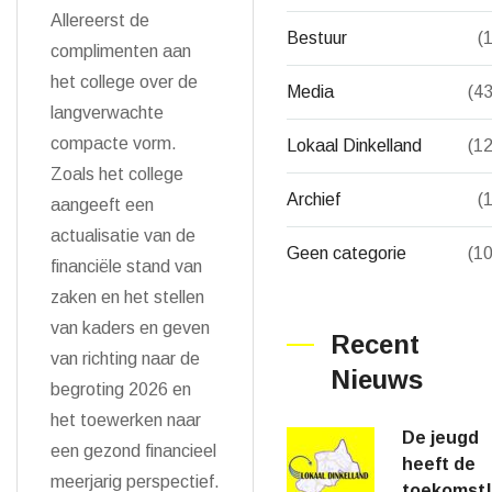
Allereerst de
Bestuur
(1
complimenten aan
het college over de
Media
(43
langverwachte
compacte vorm.
Lokaal Dinkelland
(12
Zoals het college
Archief
(1
aangeeft een
actualisatie van de
Geen categorie
(10
financiële stand van
zaken en het stellen
van kaders en geven
Recent
van richting naar de
Nieuws
begroting 2026 en
het toewerken naar
De jeugd
een gezond financieel
heeft de
meerjarig perspectief.
toekomst!