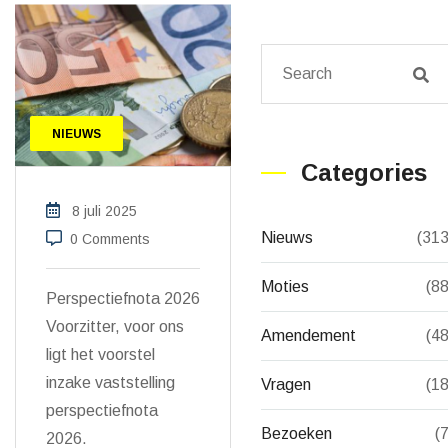
NIEUWS
Categories
8 juli 2025
Nieuws
(313
0 Comments
Moties
(88
Perspectiefnota 2026
Voorzitter, voor ons
Amendement
(48
ligt het voorstel
inzake vaststelling
Vragen
(18
perspectiefnota
Bezoeken
(7
2026.