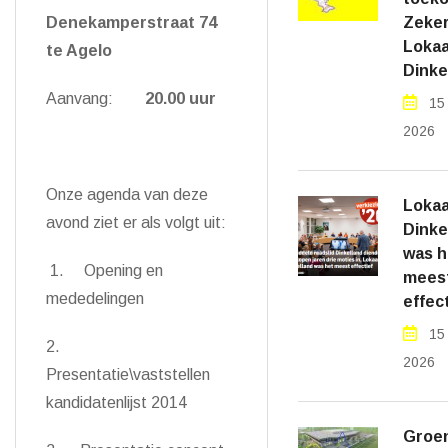
Denekamperstraat 74
Zeker
Lokaa
te Agelo
Dinke
Aanvang:
20.00 uur
15
2026
Onze agenda van deze
Lokaa
avond ziet er als volgt uit:
Dinke
was h
1. Opening en
mees
mededelingen
effec
15
2.
2026
Presentatie\vaststellen
kandidatenlijst 2014
Groen