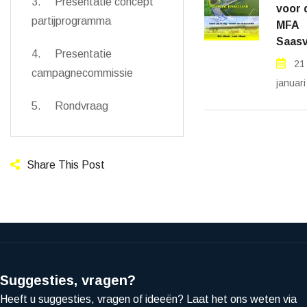
3. Presentatie concept
voor 
partijprogramma
MFA
Saasv
4. Presentatie
21
campagnecommissie
januar
5. Rondvraag
Share This Post
Suggesties, vragen?
Heeft u suggesties, vragen of ideeën? Laat het ons weten via