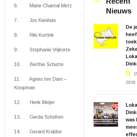
Recent
6. Marie-Chantal Metz
Nieuws
7. Jos Kienhuis
De j
heef
8. Riki Kortink
toek
Zeke
9. Stephanie Vrijkorte
Loka
Dink
10. Berthie Schutte
1
11. Agnes ten Dam –
2026
Koopman
12. Henk Meijer
Loka
Dink
13. Gerda Scholten
was 
mee
14. Gerard Krabbe
effe