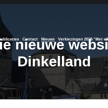
tie nieuwe websi
ublicaties
Contact
Nieuws
Verkiezingen 2026 “Met elk
Dinkelland
Nieuws
> Introductie nieuwe website Lokaal Dinkelland