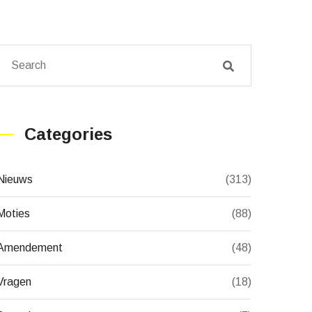
Categories
Nieuws
(313)
Moties
(88)
Amendement
(48)
Vragen
(18)