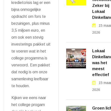
kredietcrisis lag er een
Zeker bij
bijna onmogelijke
Lokaal
opdracht om fors te
Dinkellan
bezuinigen, plus minus
15 maar
3,5 miljoen euro, en
2026
om ook een stevig
investerings pakket uit
Lokaal
te voeren wat in het
Dinkellan
college progamma is
was het
verwoord. Een pakket
meest
dat nodig is om onze
effectief
samenleving leefbaar
15 maar
te houden.
2026
Kijken we eens naar
het college progam
Groen lic