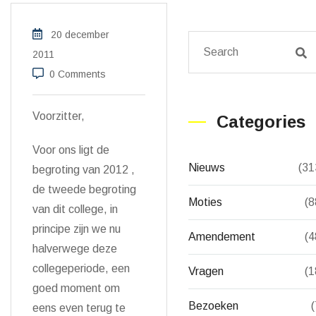
20 december
2011
0 Comments
Voorzitter,
Categories
Voor ons ligt de
Nieuws
(31
begroting van 2012 ,
de tweede begroting
Moties
(8
van dit college, in
principe zijn we nu
Amendement
(4
halverwege deze
collegeperiode, een
Vragen
(1
goed moment om
Bezoeken
(
eens even terug te