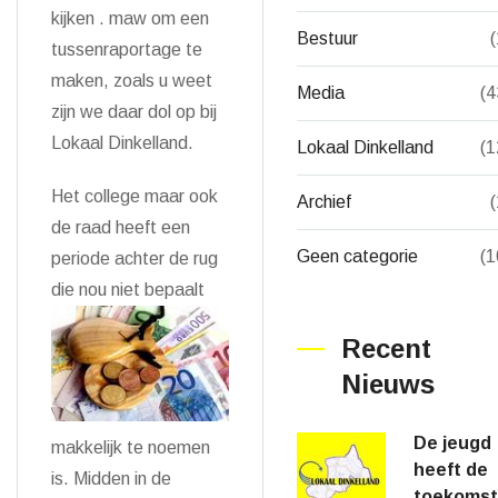
kijken . maw om een
Bestuur
(
tussenraportage te
maken, zoals u weet
Media
(4
zijn we daar dol op bij
Lokaal Dinkelland.
Lokaal Dinkelland
(1
Het college maar ook
Archief
(
de raad heeft een
Geen categorie
(1
periode achter de rug
die nou niet bepaalt
Recent
Nieuws
De jeugd
makkelijk te noemen
heeft de
is. Midden in de
toekomst