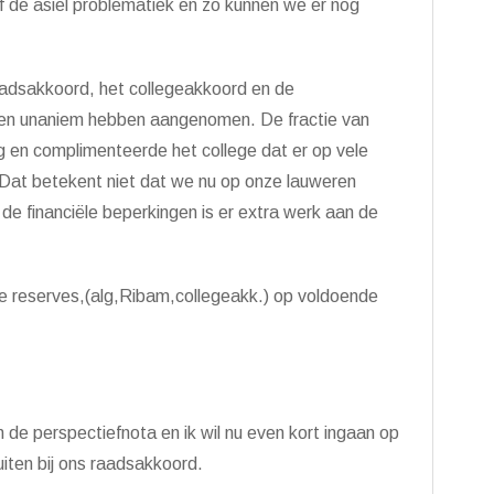
 of de asiel problematiek en zo kunnen we er nog
aadsakkoord, het collegeakkoord en de
den unaniem hebben aangenomen. De fractie van
g en complimenteerde het college dat er op vele
. Dat betekent niet dat we nu op onze lauweren
de financi
ë
le beperkingen is er extra werk aan de
 de reserves,(alg,Ribam,collegeakk.) op voldoende
n de perspectiefnota en ik wil nu even kort ingaan op
uiten bij ons raadsakkoord.