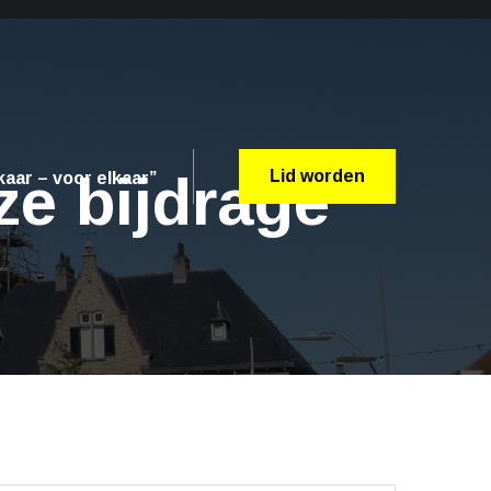
ze bijdrage
Lid worden
aar – voor elkaar”