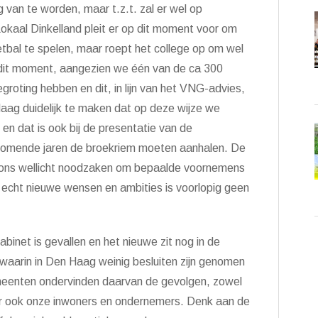
g van te worden, maar t.z.t. zal er wel op
okaal Dinkelland pleit er op dit moment voor om
etbal te spelen, maar roept het college op om wel
p dit moment, aangezien we
éé
n van de ca 300
groting hebben en dit, in lijn van het VNG-advies,
Haag duidelijk te maken dat op deze wijze we
, en dat is ook bij de presentatie van de
komende jaren de broekriem moeten aanhalen. De
n ons wellicht noodzaken om bepaalde voornemens
r echt nieuwe wensen en ambities is voorlopig geen
abinet is gevallen en het nieuwe zit nog in de
 waarin in Den Haag weinig besluiten zijn genomen
gemeenten ondervinden daarvan de gevolgen, zowel
maar ook onze inwoners en ondernemers. Denk aan de