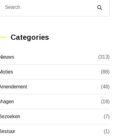
Categories
Nieuws
(313)
Moties
(88)
Amendement
(48)
Vragen
(18)
Bezoeken
(7)
Bestuur
(1)