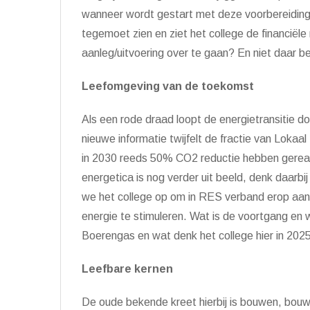
wanneer wordt gestart met deze voorbereidin
tegemoet zien en ziet het college de financi
ë
le
aanleg/uitvoering over te gaan? En niet daar bes
Leefomgeving van de toekomst
Als een rode draad loopt de energietransitie do
nieuwe informatie twijfelt de fractie van Lokaal
in 2030 reeds 50% CO2 reductie hebben gereal
energetica is nog verder uit beeld, denk daarb
we het college op om in RES verband erop aa
energie te stimuleren. Wat is de voortgang en
Boerengas en wat denk het college hier in 202
Leefbare kernen
De oude bekende kreet hierbij is bouwen, bou