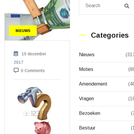
NIEUWS
Categories
19 december
Nieuws
(31
2017
Moties
(8
0 Comments
Amendement
(4
Vragen
(1
Bezoeken
(
Bestuur
(