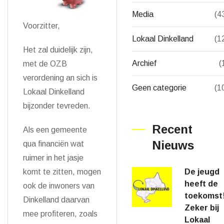
Media
(4
Voorzitter,
Lokaal Dinkelland
(1
Het zal duidelijk zijn,
Archief
(
met de OZB
verordening an sich is
Geen categorie
(1
Lokaal Dinkelland
bijzonder tevreden.
Recent
Als een gemeente
Nieuws
qua financiën wat
ruimer in het jasje
De jeugd
komt te zitten, mogen
heeft de
ook de inwoners van
toekomst
Dinkelland daarvan
Zeker bij
mee profiteren, zoals
Lokaal