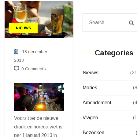
NIEUWS
Categories
18 december
2013
0 Comments
Nieuws
(3
Moties
(
Amendement
(
Vragen
(
Voorzitter de nieuwe
drank en horeca wet is
Bezoeken
per 1 januari 2013 in