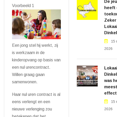
De je
Voorbeeld 1
heeft
toeko
Zeker 
Lokaa
Dinkel
15 
Een jong stel hij werkt, zij
2026
is werkzaam in de
kinderopvang op basis van
een nul urencontract.
Lokaa
Dinke
Willen graag gaan
was h
samenwonen.
mees
effect
Haar nul uren contract is al
15 
eens verlengt en een
2026
nieuwe verlenging zou
betekenen dat het