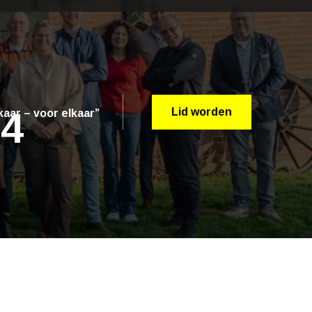
14
Lid worden
aar – voor elkaar”