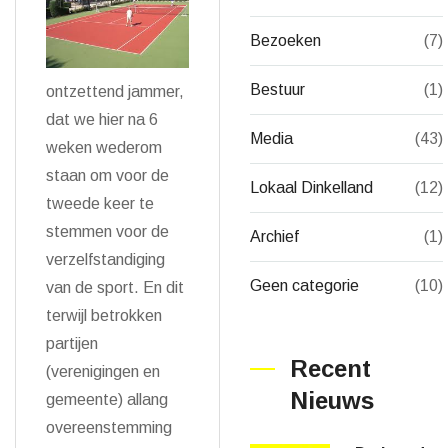
Bezoeken
(7)
Bestuur
(1)
ontzettend jammer,
dat we hier na 6
Media
(43)
weken wederom
staan om voor de
Lokaal Dinkelland
(12)
tweede keer te
stemmen voor de
Archief
(1)
verzelfstandiging
Geen categorie
(10)
van de sport. En dit
terwijl betrokken
partijen
Recent
(verenigingen en
Nieuws
gemeente) allang
overeenstemming