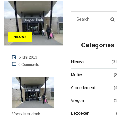
NIEUWS
Categories
5 juni 2013
Nieuws
(3
0 Comments
Moties
(
Amendement
(
Vragen
(
Bezoeken
Voorzitter dank.