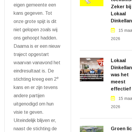
eigen gemeente een
Zeker bij
kans gegeven. Tot
Lokaal
Dinkellan
onze grote spijt is dit
niet gelopen zoals wij
15 maa
ons gehoopt hadden.
2026
Daarna is er een nieuw
traject opgestart
Lokaal
waarvan vanavond het
Dinkella
eindresultaat is. De
was het
e
stichting kreeg een 2
meest
kans en er zijn tevens
effectief
andere partijen
15 maa
uitgenodigd om hun
2026
visie te geven.
Uiteindelijk blijven er,
naast de stichting de
Groen lic