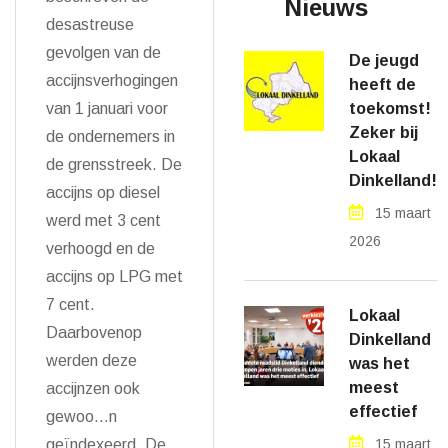
Nieuws
desastreuse
gevolgen van de
De jeugd
accijnsverhogingen
heeft de
van 1 januari voor
toekomst!
Zeker bij
de ondernemers in
Lokaal
de grensstreek. De
Dinkelland!
accijns op diesel
15 maart
werd met 3 cent
2026
verhoogd en de
accijns op LPG met
7 cent.
Lokaal
Daarbovenop
Dinkelland
werden deze
was het
meest
accijnzen ook
effectief
gewoo…n
geïndexeerd. De
15 maart