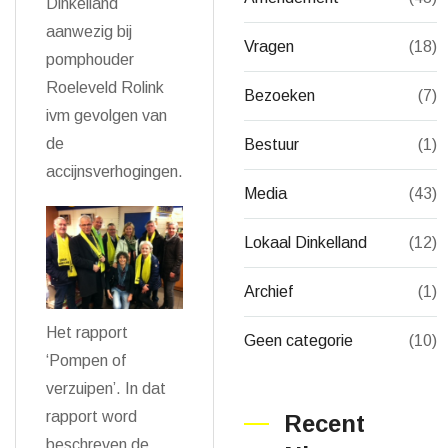
Dinkelland
aanwezig bij
Vragen
(18)
pomphouder
Roeleveld Rolink
Bezoeken
(7)
ivm gevolgen van
de
Bestuur
(1)
accijnsverhogingen.
Media
(43)
Lokaal Dinkelland
(12)
Archief
(1)
Het rapport
Geen categorie
(10)
‘Pompen of
verzuipen’. In dat
rapport word
Recent
beschreven de