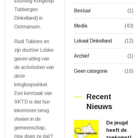
stichting Kringloop
Tubbergen
Bestuur
(1)
Dinkelland) in
Media
(43)
Ootmarsum.
Lokaal Dinkelland
(12)
Rudi Tukkers en
zijn dochter Lobke
Archief
(1)
gaven uitleg van
de activiteiten van
Geen categorie
(10)
deze
kringloopwinkel.
Een kerntaak van
Recent
SKTD is dat hun
Nieuws
inkomsten terug
vloeien in de
De jeugd
gemeenschap.
heeft de
Hoe doen ze dat?
toekomst!