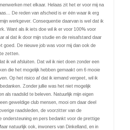
enwerken met elkaar. Helaas zit het er voor mij na
laas… De reden van afscheid is er één waar ik erg
 mijn werkgever. Consequentie daarvan is wel dat ik
. Want als ik iets doe wil ik er voor 100% voor
r al dat ik door mijn studie en de reisafstand daar
t goed. De nieuwe job was voor mij dan ook de
te zetten.
t ik wil afsluiten. Dat wil ik niet doen zonder een
ken die het mogelijk hebben gemaakt om 6 mooie
ven. Op het risico af dat ik iemand vergeet, wil ik
edanken. Zonder jullie was het niet mogelijk
 als raadslid te beleven. Natuurlijk mijn eigen
n, een geweldige club mensen, mooi om daar deel
verige raadsleden, de voorzitter van de
 ondersteuning en pers bedankt voor de prettige
r natuurlijk ook, inwoners van Dinkelland, en in