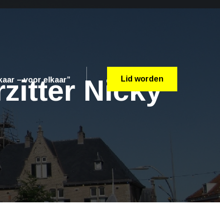
zitter Nicky
Lid worden
aar – voor elkaar”