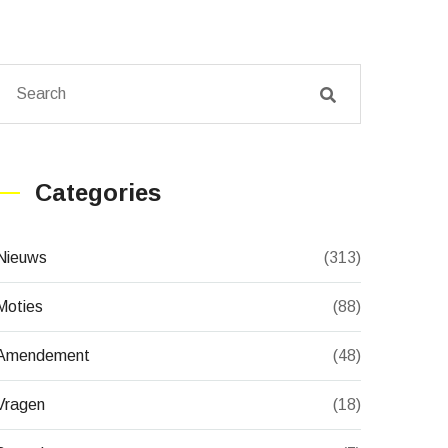
Categories
Nieuws
(313)
Moties
(88)
Amendement
(48)
Vragen
(18)