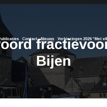
ord fractievoor
ublicaties
Contact
Nieuws
Verkiezingen 2026 “Met elk
Bijen
Nieuws
> Afscheidswoord fractievoorzitter Nicky Bijen