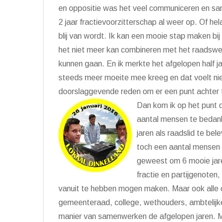
en oppositie was het veel communiceren en sam
2 jaar fractievoorzitterschap al weer op. Of he
blij van wordt. Ik kan een mooie stap maken bij
het niet meer kan combineren met het raadswerk
kunnen gaan. En ik merkte het afgelopen half jaa
steeds meer moeite mee kreeg en dat voelt nie
doorslaggevende reden om er een punt achter 
Dan kom ik op het punt da
aantal mensen te bedan
jaren als raadslid te bele
toch een aantal mensen b
geweest om 6 mooie jaren
fractie en partijgenote
vanuit te hebben mogen maken. Maar ook alle o
gemeenteraad, college, wethouders, ambtelijke
manier van samenwerken de afgelopen jaren. Maa