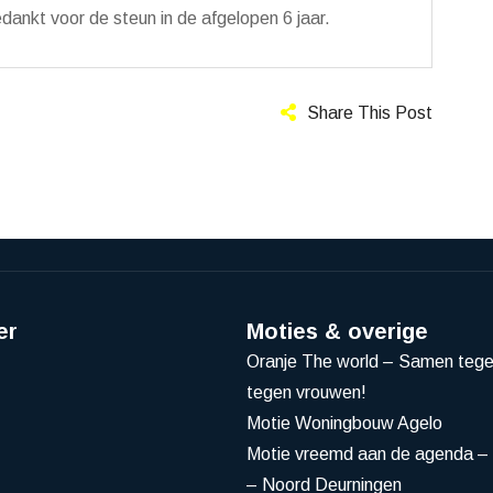
bedankt voor de steun in de afgelopen 6 jaar.
Share This Post
er
Moties & overige
Oranje The world – Samen teg
tegen vrouwen!
Motie Woningbouw Agelo
Motie vreemd aan de agenda – 
– Noord Deurningen