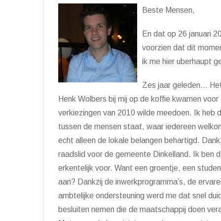
Beste Mensen,
En dat op 26 januari 201
voorzien dat dit momen
ik me hier uberhaupt g
Zes jaar geleden… Het 
Henk Wolbers bij mij op de koffie kwamen voor 
verkiezingen van 2010 wilde meedoen. Ik heb de
tussen de mensen staat, waar iedereen welkom is,
echt alleen de lokale belangen behartigd. Dank
raadslid voor de gemeente Dinkelland. Ik ben daa
erkentelijk voor. Want een groentje, een student
aan? Dankzij de inwerkprogramma’s, de ervare
ambtelijke ondersteuning werd me dat snel duid
besluiten nemen die de maatschappij doen vera