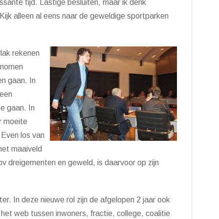
ante tijd. Lastige besluiten, maar ik denk
 Kijk alleen al eens naar de geweldige sportparken
vlak rekenen
enomen
en gaan. In
 een
te gaan. In
r moeite
 Even los van
 het maaiveld
ipv dreigementen en geweld, is daarvoor op zijn
ter. In deze nieuwe rol zijn de afgelopen 2 jaar ook
 het web tussen inwoners, fractie, college, coalitie