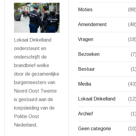
Moties
(88
Amendement
(48
Vragen
(18
Lokaal Dinkelland
ondersteunt en
Bezoeken
(7
onderschrijft de
brandbrief welke
Bestuur
(1
door de gezamenlijke
burgemeesters van
Media
(43
Noord Oost Twente
Lokaal Dinkelland
(12
is gestuurd aan de
korpsleiding van de
Archief
(1
Politie Oost
Nederland.
Geen categorie
(10