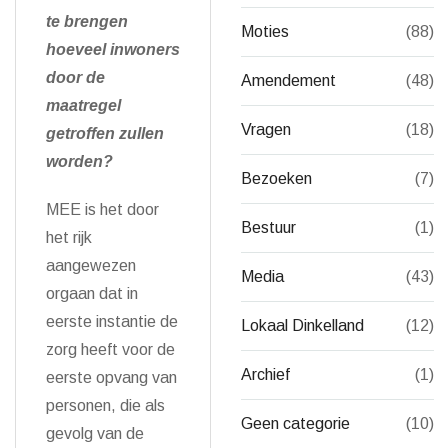
te brengen
Moties
(88)
hoeveel inwoners
door de
Amendement
(48)
maatregel
Vragen
(18)
getroffen zullen
worden?
Bezoeken
(7)
MEE is het door
Bestuur
(1)
het rijk
aangewezen
Media
(43)
orgaan dat in
eerste instantie de
Lokaal Dinkelland
(12)
zorg heeft voor de
Archief
(1)
eerste opvang van
personen, die als
Geen categorie
(10)
gevolg van de