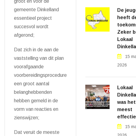
groot en voor de
gemeente Dinkelland
De jeug
heeft d
essentieel project
toekom
succesvol wordt
Zeker bi
afgerond;
Lokaal
Dinkell
Dat zich in de aan de
15 ma
vaststelling van dit plan
2026
voorafgaande
voorbereidingsprocedure
een groot aantal
Lokaal
belanghebbenden
Dinkell
hebben gemeld in de
was het
vorm van reacties en
meest
effectie
zienswijzen;
15 ma
Dat veruit de meeste
2026