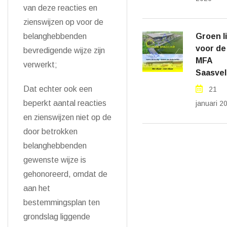
van deze reacties en
zienswijzen op voor de
belanghebbenden
Groen l
voor de
bevredigende wijze zijn
MFA
verwerkt;
Saasvel
Dat echter ook een
21
beperkt aantal reacties
januari 2
en zienswijzen niet op de
door betrokken
belanghebbenden
gewenste wijze is
gehonoreerd, omdat de
aan het
bestemmingsplan ten
grondslag liggende