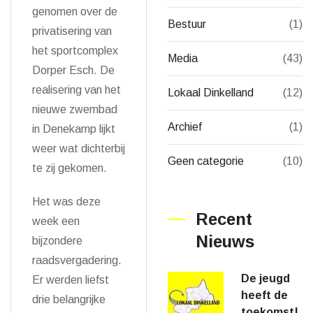
genomen over de
Bestuur
(1)
privatisering van
het sportcomplex
Media
(43)
Dorper Esch. De
realisering van het
Lokaal Dinkelland
(12)
nieuwe zwembad
Archief
(1)
in Denekamp lijkt
weer wat dichterbij
Geen categorie
(10)
te zij gekomen.
Het was deze
Recent
week een
Nieuws
bijzondere
raadsvergadering.
De jeugd
Er werden liefst
heeft de
drie belangrijke
toekomst!