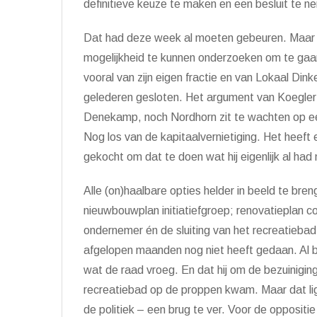
definitieve keuze te maken en een besluit te n
Dat had deze week al moeten gebeuren. Maar 
mogelijkheid te kunnen onderzoeken om te gaan 
vooral van zijn eigen fractie en van Lokaal Dink
gelederen gesloten. Het argument van Koegler s
Denekamp, noch Nordhorn zit te wachten op ee
Nog los van de kapitaalvernietiging. Het heeft 
gekocht om dat te doen wat hij eigenlijk al ha
Alle (on)haalbare opties helder in beeld te bren
nieuwbouwplan initiatiefgroep; renovatieplan c
ondernemer én de sluiting van het recreatiebad.
afgelopen maanden nog niet heeft gedaan. Al be
wat de raad vroeg. En dat hij om de bezuiniging
recreatiebad op de proppen kwam. Maar dat lig
de politiek – een brug te ver. Voor de opposit