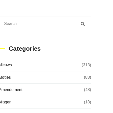
Categories
Nieuws
(313)
Moties
(88)
Amendement
(48)
Vragen
(18)