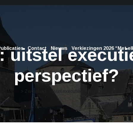
uitstel executi
ublicaties
Contact
Nieuws
Verkiezingen 2026 “Met elk
perspectief?
Media
> Zwembad: uitstel executie of nieuw perspectief?