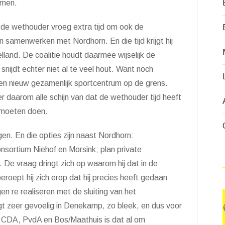
emen.
de wethouder vroeg extra tijd om ook de
samenwerken met Nordhorn. En die tijd krijgt hij
elland. De coalitie houdt daarmee wijselijk de
nijdt echter niet al te veel hout. Want noch
n nieuw gezamenlijk sportcentrum op de grens.
er daarom alle schijn van dat de wethouder tijd heeft
d moeten doen.
gen. En die opties zijn naast Nordhorn:
onsortium Niehof en Morsink; plan private
 De vraag dringt zich op waarom hij dat in de
roept hij zich erop dat hij precies heeft gedaan
en re realiseren met de sluiting van het
t zeer gevoelig in Denekamp, zo bleek, en dus voor
ie CDA, PvdA en Bos/Maathuis is dat al om