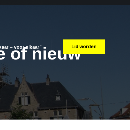
e of nieuw
Lid worden
aar – voor elkaar”