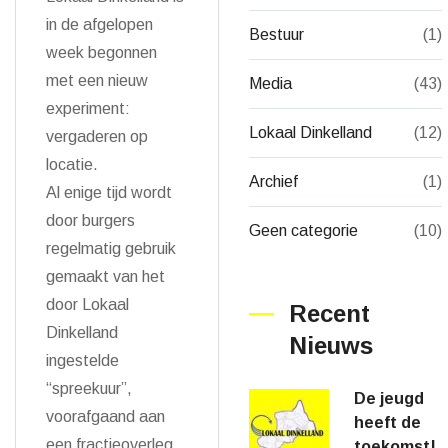
in de afgelopen
Bestuur
(1)
week begonnen
met een nieuw
Media
(43)
experiment:
Lokaal Dinkelland
(12)
vergaderen op
locatie.
Archief
(1)
Al enige tijd wordt
door burgers
Geen categorie
(10)
regelmatig gebruik
gemaakt van het
door Lokaal
Recent
Dinkelland
Nieuws
ingestelde
“spreekuur”,
De jeugd
voorafgaand aan
heeft de
een fractieoverleg..
toekomst!