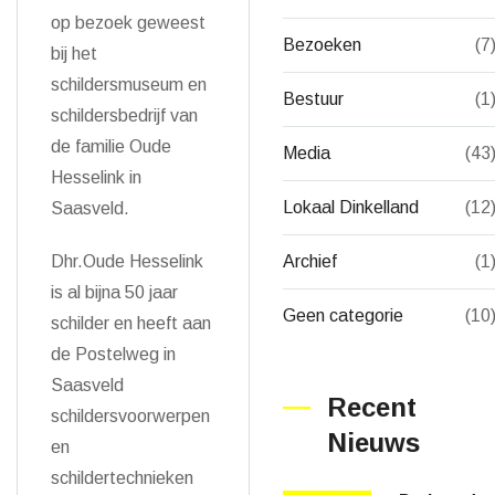
op bezoek geweest
Bezoeken
(7
bij het
schildersmuseum en
Bestuur
(1
schildersbedrijf van
de familie Oude
Media
(43
Hesselink in
Lokaal Dinkelland
(12
Saasveld.
Archief
(1
Dhr.Oude Hesselink
is al bijna 50 jaar
Geen categorie
(10
schilder en heeft aan
de Postelweg in
Saasveld
Recent
schildersvoorwerpen
Nieuws
en
schildertechnieken