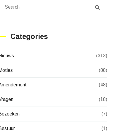
Categories
Nieuws
(313)
Moties
(88)
Amendement
(48)
Vragen
(18)
Bezoeken
(7)
Bestuur
(1)