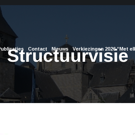
Structuurvisie
ublicaties
Contact
Nieuws
Verkiezingen 2026 “Met elk
Nieuws
> Structuurvisie