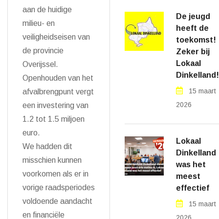
aan de huidige
De jeugd
milieu- en
heeft de
veiligheidseisen van
toekomst!
de provincie
Zeker bij
Lokaal
Overijssel.
Dinkelland!
Openhouden van het
15 maart
afvalbrengpunt vergt
2026
een investering van
1.2 tot 1.5 miljoen
euro.
Lokaal
We hadden dit
Dinkelland
misschien kunnen
was het
voorkomen als er in
meest
vorige raadsperiodes
effectief
voldoende aandacht
15 maart
en financiële
2026