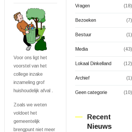
Vragen
(18)
Bezoeken
(7)
Bestuur
(1)
Media
(43)
Voor ons ligt het
Lokaal Dinkelland
(12)
voorstel van het
college inzake
Archief
(1)
inzameling grof
huishoudelijk afval .
Geen categorie
(10)
Zoals we weten
voldoet het
Recent
gemeentelijk
Nieuws
brengpunt niet meer