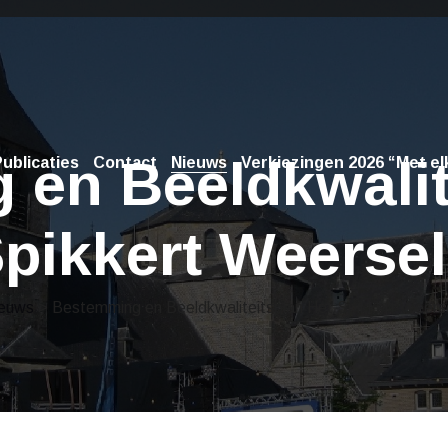
en Beeldkwalit
ublicaties
Contact
Nieuws
Verkiezingen 2026 “Met elk
pikkert Weerse
euws
> Bestemming en Beeldkwaliteitsplan Het Spikkert Weers