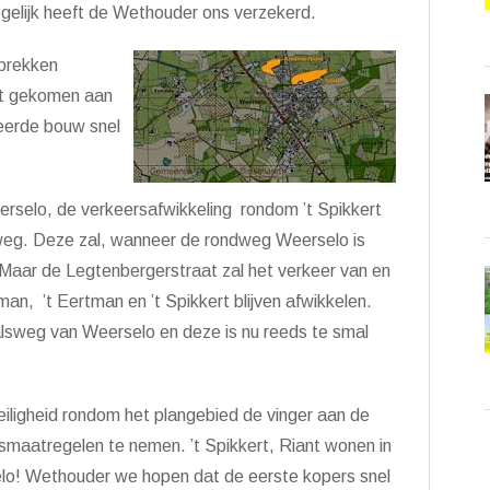
ogelijk heeft de Wethouder ons verzekerd.
prekken
oet gekomen aan
eerde bouw snel
selo, de verkeersafwikkeling rondom ’t Spikkert
weg. Deze zal, wanneer de rondweg Weerselo is
 Maar de Legtenbergerstraat zal het verkeer van en
an, ’t Eertman en ’t Spikkert blijven afwikkelen.
sweg van Weerselo en deze is nu reeds te smal
iligheid rondom het plangebied de vinger aan de
rsmaatregelen te nemen. ’t Spikkert, Riant wonen in
selo! Wethouder we hopen dat de eerste kopers snel