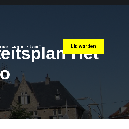
eitsplan Het
Lid worden
aar – voor elkaar”
lo
elo