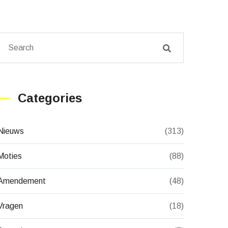
Categories
Nieuws
(313)
Moties
(88)
Amendement
(48)
Vragen
(18)