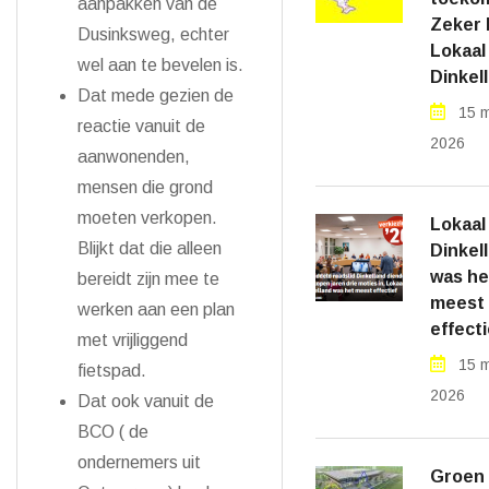
aanpakken van de
Zeker b
Dusinksweg, echter
Lokaal
wel aan te bevelen is.
Dinkel
Dat mede gezien de
15 m
reactie vanuit de
2026
aanwonenden,
mensen die grond
moeten verkopen.
Lokaal
Blijkt dat die alleen
Dinkel
was he
bereidt zijn mee te
meest
werken aan een plan
effecti
met vrijliggend
15 m
fietspad.
2026
Dat ook vanuit de
BCO ( de
ondernemers uit
Groen 