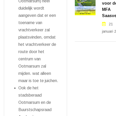
Ootmarsum) heel
voor d
duidelijk wordt
MFA
aangeven dat er een
Saasve
toename van
21
vrachtverkeer zal
januari 
plaatsvinden, omdat
het vrachtverkeer de
route door het
centrum van
Ootmarsum zal
mijden. wat alleen
maar is toe te juichen.
Ook de het
stadsberaad
Ootmarsum en de
Buurstschapsraad