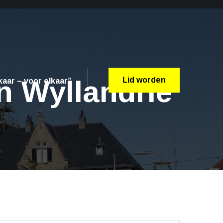
n Wyllandrie
Lid worden
aar – voor elkaar”