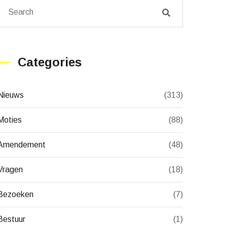
Categories
Nieuws
(313)
Moties
(88)
Amendement
(48)
Vragen
(18)
Bezoeken
(7)
Bestuur
(1)