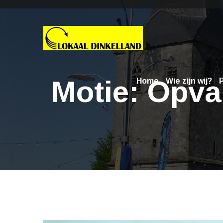
Motie: Opva
Home
Wie zijn wij?
P