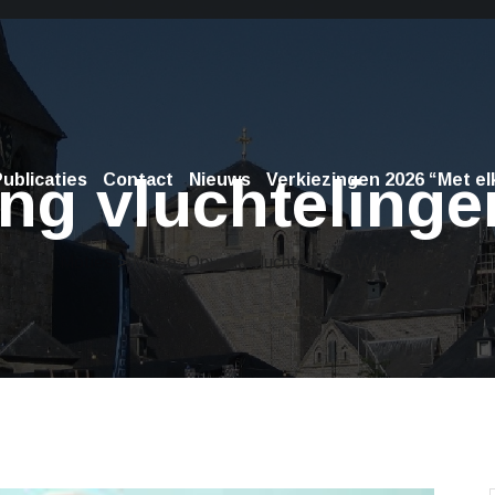
ng vluchtelinge
ublicaties
Contact
Nieuws
Verkiezingen 2026 “Met elk
Moties
> Motie: Opvang vluchtelingen Wyllandrie