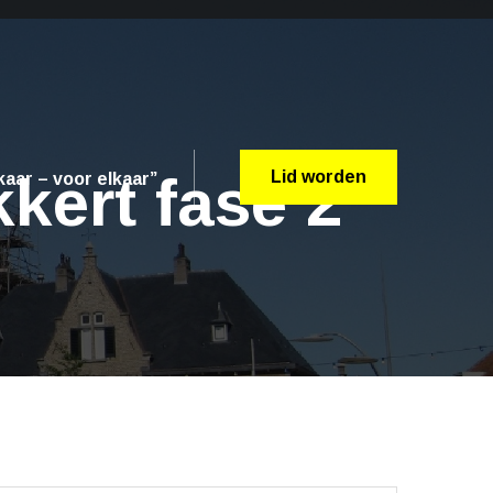
kert fase 2
Lid worden
aar – voor elkaar”