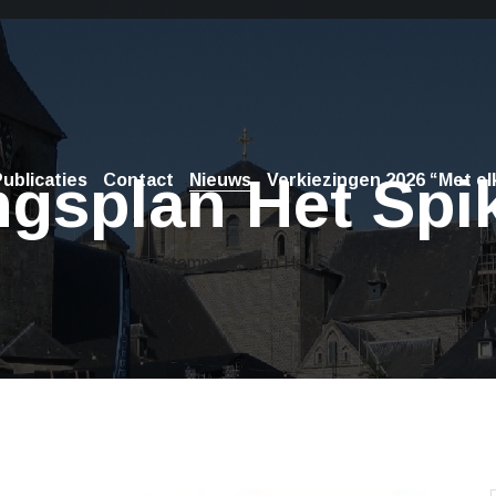
splan Het Spik
ublicaties
Contact
Nieuws
Verkiezingen 2026 “Met elk
Nieuws
> Bestemmingsplan Het Spikkert fase 2