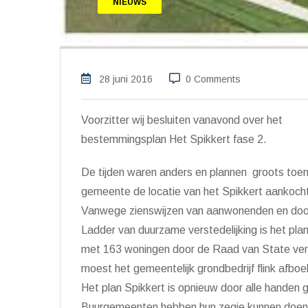
NIEUWS
28 juni 2016
0 Comments
Voorzitter wij besluiten vanavond over het
bestemmingsplan Het Spikkert fase 2.
De tijden waren anders en plannen groots toe
gemeente de locatie van het Spikkert aankoch
Vanwege zienswijzen van aanwonenden en doo
Ladder van duurzame verstedelijking is het pla
met 163 woningen door de Raad van State ver
moest het gemeentelijk grondbedrijf flink afboe
Het plan Spikkert is opnieuw door alle handen
Buurgemeenten hebben hun zegje kunnen doen. 