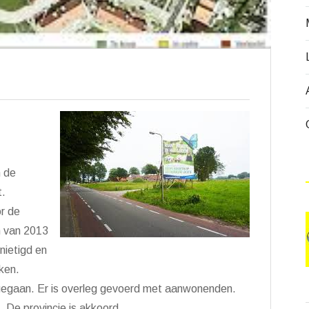
n de
t.
r de
n van 2013
nietigd en
ken.
 gegaan. Er is overleg gevoerd met aanwonenden.
De provincie is akkoord.