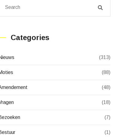
Categories
Nieuws
(313)
Moties
(88)
Amendement
(48)
Vragen
(18)
Bezoeken
(7)
Bestuur
(1)