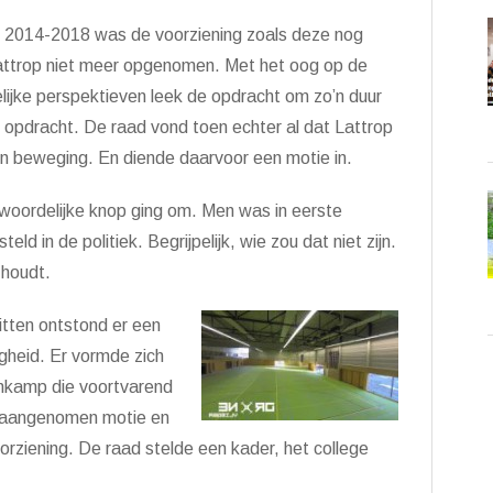
f 2014-2018 was de voorziening zoals deze nog
attrop niet meer opgenomen. Met het oog op de
ijke perspektieven leek de opdracht om zo’n duur
 opdracht. De raad vond toen echter al dat Lattrop
n beweging. En diende daarvoor een motie in.
kwoordelijke knop ging om. Men was in eerste
eld in de politiek. Begrijpelijk, wie zou dat niet zijn.
 houdt.
itten ontstond er een
gheid. Er vormde zich
nkamp die voortvarend
m aangenomen motie en
ziening. De raad stelde een kader, het college