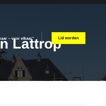
n Lattrop
Lid worden
aar – voor elkaar”