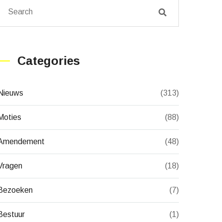
Categories
Nieuws
(313)
Moties
(88)
Amendement
(48)
Vragen
(18)
Bezoeken
(7)
Bestuur
(1)