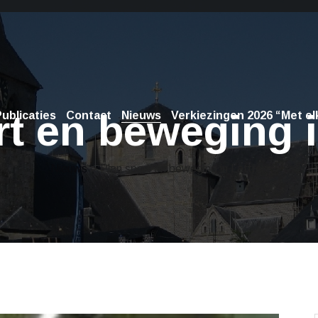
rt en beweging i
ublicaties
Contact
Nieuws
Verkiezingen 2026 “Met elk
Nieuws
> Plan sport en beweging in Lattrop