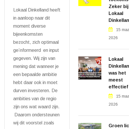
Zeker bij
Lokaal Dinkelland heeft
Lokaal
in aanloop naar dit
Dinkella
moment diverse
15 maa
bijeenkomsten
2026
bezocht, zich optimaal
geïnformeerd en input
gegeven. Wij zijn van
Lokaal
Dinkella
mening dat wanneer je
was het
een bepaalde ambitie
meest
hebt daar ook in moet
effectief
durven investeren. De
15 maa
ambities van de regio
2026
zijn ons wat waard zijn.
Daarom ondersteunen
wij dit voorstel zoals
Groen li