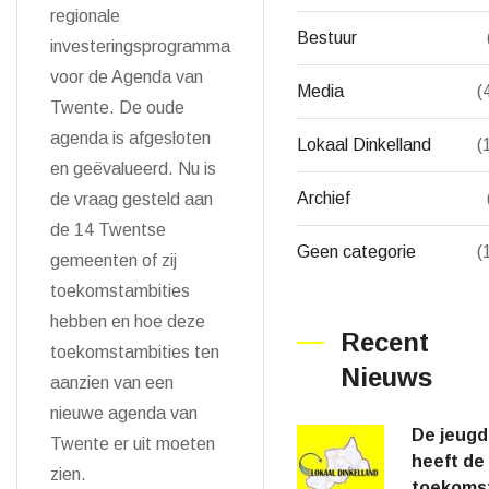
regionale
Bestuur
investeringsprogramma
voor de Agenda van
Media
(
Twente. De oude
agenda is afgesloten
Lokaal Dinkelland
(
en geëvalueerd. Nu is
Archief
de vraag gesteld aan
de 14 Twentse
Geen categorie
(
gemeenten of zij
toekomstambities
hebben en hoe deze
Recent
toekomstambities ten
Nieuws
aanzien van een
nieuwe agenda van
De jeugd
Twente er uit moeten
heeft de
zien.
toekoms