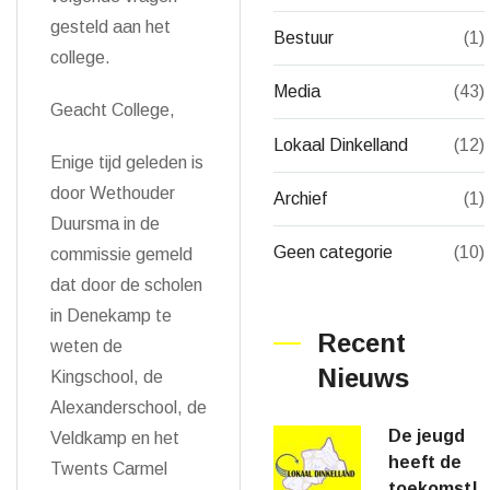
gesteld aan het
Bestuur
(1)
college.
Media
(43)
Geacht College,
Lokaal Dinkelland
(12)
Enige tijd geleden is
door Wethouder
Archief
(1)
Duursma in de
Geen categorie
(10)
commissie gemeld
dat door de scholen
in Denekamp te
Recent
weten de
Nieuws
Kingschool, de
Alexanderschool, de
De jeugd
Veldkamp en het
heeft de
Twents Carmel
toekomst!