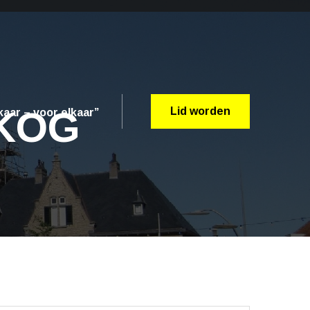
 KOG
Lid worden
aar – voor elkaar”