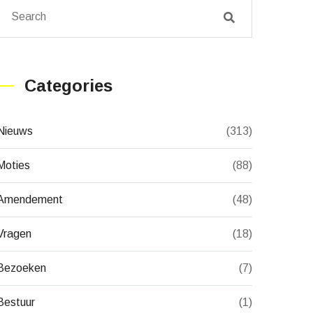
Categories
Nieuws
(313)
Moties
(88)
Amendement
(48)
Vragen
(18)
Bezoeken
(7)
Bestuur
(1)