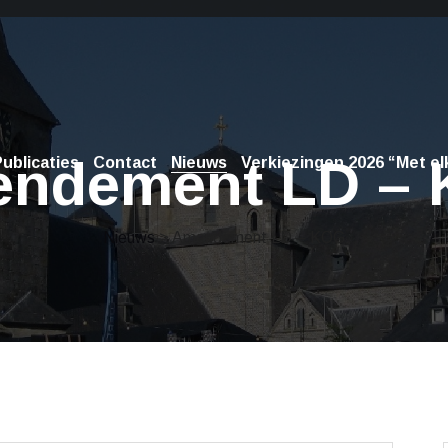
ndement LD –
ublicaties
Contact
Nieuws
Verkiezingen 2026 “Met elk
Nieuws
> Amendement LD – KOG