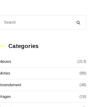
Categories
Nieuws
(313)
Moties
(88)
Amendement
(48)
Vragen
(18)