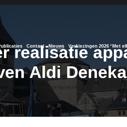
r realisatie ap
ublicaties
Contact
Nieuws
Verkiezingen 2026 “Met elk
ven Aldi Denek
euws
> Vragen over realisatie appartementen boven Aldi Denek