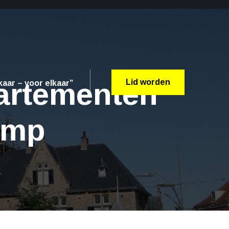
partementen
Lid worden
aar – voor elkaar”
amp
amp