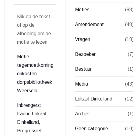
Moties
(88)
Klik op de tekst
Amendement
(48)
of op de
afbeeling om de
Vragen
(18)
motie te lezen;
Bezoeken
(7)
Motie
tegemoetkoming
Bestuur
(1)
onkosten
dorpsbibliotheek
Media
(43)
Weerselo.
Lokaal Dinkelland
(12)
Inbrengers:
fractie Lokaal
Archief
(1)
Dinkelland,
Geen categorie
(10)
Progressief