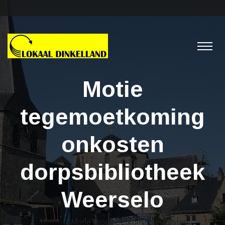
Motie
tegemoetkoming
onkosten
dorpsbibliotheek
Weerselo
Moties
> Motie tegemoetkoming onkosten