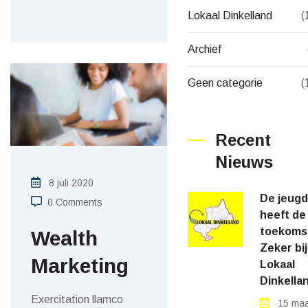
Lokaal Dinkelland
(
Archief
Geen categorie
(
Recent
Nieuws
8 juli 2020
De jeugd
0 Comments
heeft de
toekoms
Wealth
Zeker bij
Marketing
Lokaal
Dinkella
Exercitation llamco
15 maa