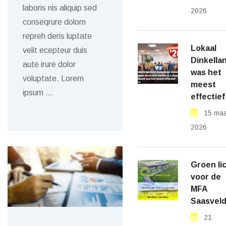
laboris nis aliquip sed
2026
conseqrure dolorn
repreh deris luptate
Lokaal
velit ecepteur duis
Dinkella
aute irure dolor
was het
voluptate. Lorem
meest
ipsum
…
effectief
15 maa
2026
Groen li
voor de
MFA
Saasveld
21