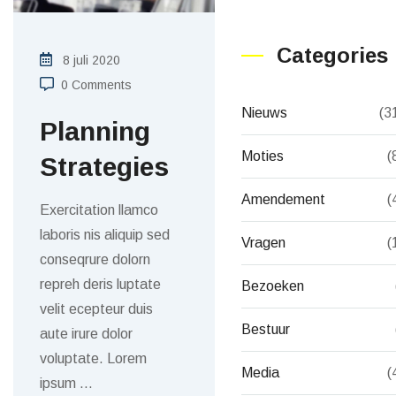
Categories
8 juli 2020
0 Comments
Nieuws
(3
Planning
Moties
(
Strategies
Amendement
(
Exercitation llamco
laboris nis aliquip sed
Vragen
(
conseqrure dolorn
repreh deris luptate
Bezoeken
velit ecepteur duis
Bestuur
aute irure dolor
voluptate. Lorem
Media
(
ipsum
…