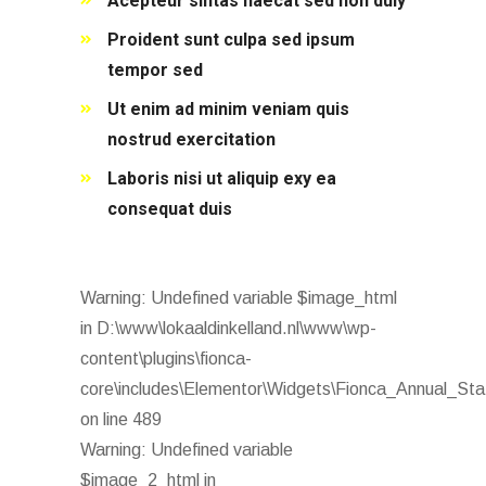
Acepteur sintas haecat sed non duiy
Proident sunt culpa sed ipsum
tempor sed
Ut enim ad minim veniam quis
nostrud exercitation
Laboris nisi ut aliquip exy ea
consequat duis
Warning: Undefined variable $image_html
in D:\www\lokaaldinkelland.nl\www\wp-
content\plugins\fionca-
core\includes\Elementor\Widgets\Fionca_Annual_Sta
on line 489
Warning: Undefined variable
$image_2_html in