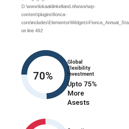
D:\www\lokaaldinkelland.nl\www\wp-
content\plugins\fionca-
core\includes\Elementor\Widgets\Fionca_Annual_Sta
on line 492
Global
Flexibility
75
Investment
Upto 75%
More
Asests