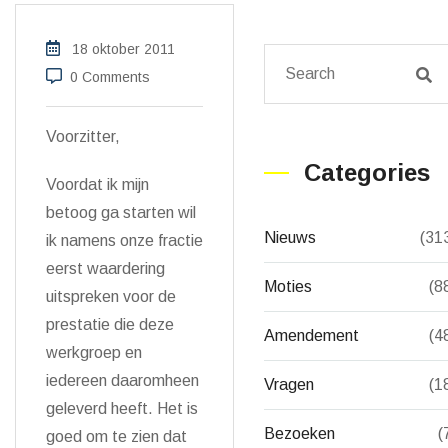
18 oktober 2011
0 Comments
Voorzitter,
Categories
Voordat ik mijn
betoog ga starten wil
Nieuws
(31
ik namens onze fractie
eerst waardering
Moties
(8
uitspreken voor de
prestatie die deze
Amendement
(4
werkgroep en
iedereen daaromheen
Vragen
(1
geleverd heeft. Het is
Bezoeken
(
goed om te zien dat