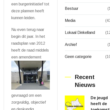
een burgerinitiatief tot
Bestuur
(
deze plannen heeft
kunnen leiden.
Media
(4
Nu even terug naar
Lokaal Dinkelland
(1
begin dit jaar. In het
raadsplan van 2012
Archief
(
heeft de raad middels
Geen categorie
(1
een
amendement
Recent
Nieuws
gevraagd om een
De jeugd
zorgvuldig, objectief
heeft de
en deskundig
toekomst