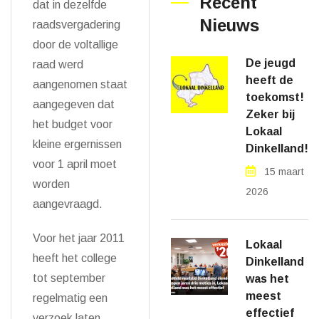
Recent
dat in dezelfde
Nieuws
raadsvergadering
door de voltallige
De jeugd
raad werd
heeft de
aangenomen staat
toekomst!
aangegeven dat
Zeker bij
het budget voor
Lokaal
kleine ergernissen
Dinkelland!
voor 1 april moet
15 maart
worden
2026
aangevraagd.
Voor het jaar 2011
Lokaal
heeft het college
Dinkelland
tot september
was het
meest
regelmatig een
effectief
verzoek laten