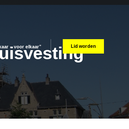
uisvesting
Lid worden
aar – voor elkaar”