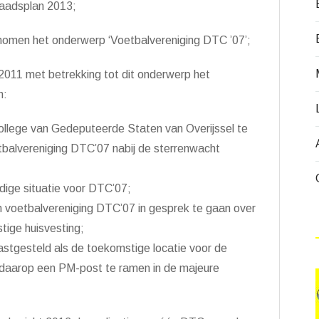
 Raadsplan 2013;
nomen het onderwerp ‘Voetbalvereniging DTC ’07’;
 2011 met betrekking tot dit onderwerp het
n:
 college van Gedeputeerde Staten van Overijssel te
tbalvereniging DTC’07 nabij de sterrenwacht
edige situatie voor DTC’07;
n voetbalvereniging DTC’07 in gesprek te gaan over
tige huisvesting;
vastgesteld als de toekomstige locatie voor de
nd daarop een PM-post te ramen in de majeure