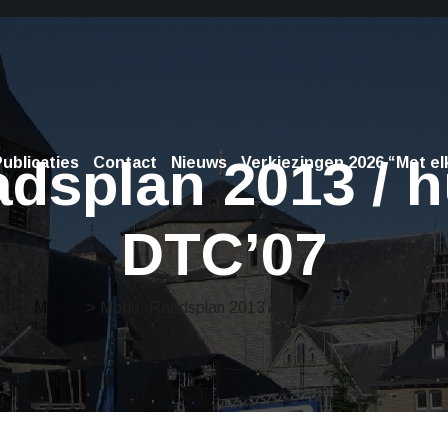
adsplan 2013 / h
ublicaties
Contact
Nieuws
Verkiezingen 2026 “Met elk
DTC’07
Moties
> Motie: Raadsplan 2013 / huisvesting DTC’07