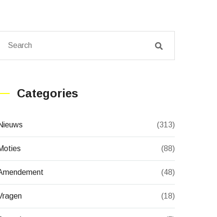
Categories
Nieuws
(313)
Moties
(88)
Amendement
(48)
Vragen
(18)