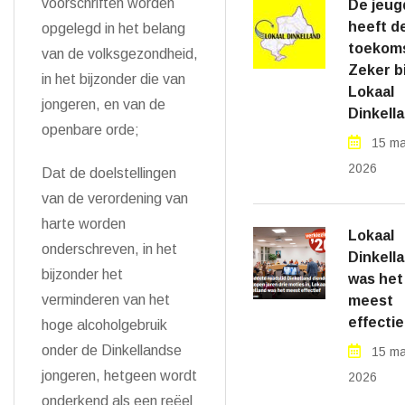
voorschriften worden
De jeug
heeft d
opgelegd in het belang
toekom
van de volksgezondheid,
Zeker bi
in het bijzonder die van
Lokaal
jongeren, en van de
Dinkell
openbare orde;
15 ma
2026
Dat de doelstellingen
van de verordening van
harte worden
Lokaal
onderschreven, in het
Dinkell
bijzonder het
was het
verminderen van het
meest
effectie
hoge alcoholgebruik
onder de Dinkellandse
15 ma
jongeren, hetgeen wordt
2026
onderkend als een reëel