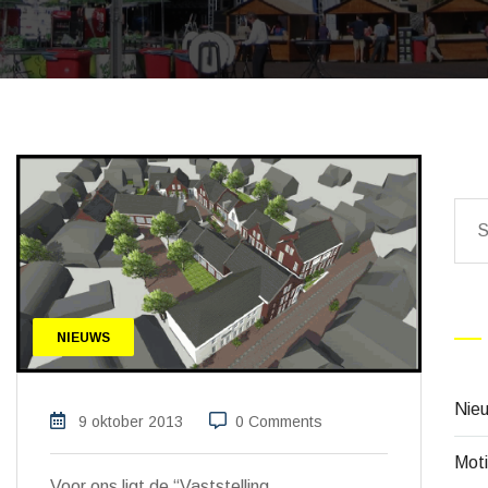
NIEUWS
Nie
9 oktober 2013
0 Comments
Mot
Voor ons ligt de “Vaststelling