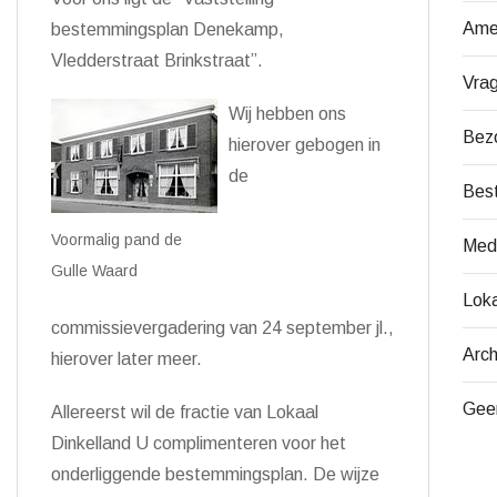
Ame
bestemmingsplan Denekamp,
Vledderstraat Brinkstraat”.
Vra
Wij hebben ons
Bez
hierover gebogen in
de
Bes
Voormalig pand de
Med
Gulle Waard
Loka
commissievergadering van 24 september jl.,
Arch
hierover later meer.
Gee
Allereerst wil de fractie van Lokaal
Dinkelland U complimenteren voor het
onderliggende bestemmingsplan. De wijze