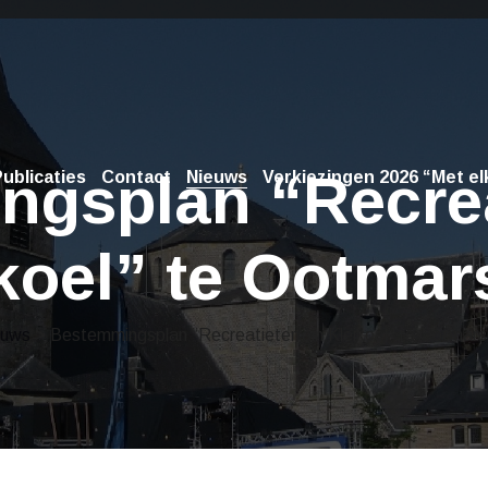
gsplan “Recrea
ublicaties
Contact
Nieuws
Verkiezingen 2026 “Met elk
koel” te Ootma
euws
> Bestemmingsplan “Recreatieterrein Kleikoel” te Ootmar