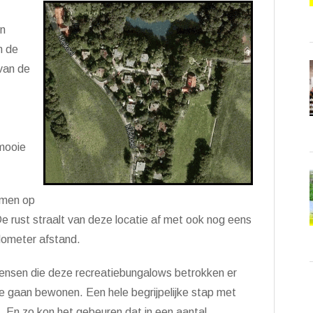
en
n de
van de
mooie
 men op
De rust straalt van deze locatie af met ook nog eens
lometer afstand.
 mensen die deze recreatiebungalows betrokken er
 gaan bewonen. Een hele begrijpelijke stap met
k. En zo kon het gebeuren dat in een aantal