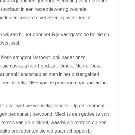
persoonsgebonden gedoogbeschikking voor eenieder
toonbaar in een recreatiewoning woonde.
en en komen te vervallen bij overlijden of
 wij aan bij het door het Rijk vastgestelde beleid en
verijssel.
hierin stringent insteekt, ook nadat onze
issie navraag heeft gedaan. Omdat Noord-Oost
tionaal Landschap en men in het buitengebied
n duidelijk NEE van de provincie naar aanleiding
2011 over wat we wenselijk vonden. Op dat moment
ngen permanent bewoond. Slechts een gedeelte van
terrein van de Kleikoel, waarbij we meteen op een
elijke precedenten die we gaan scheppen bij