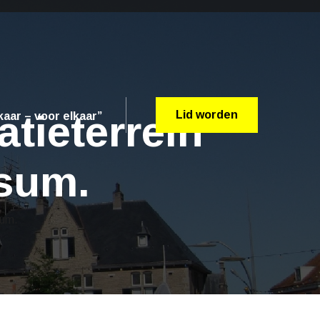
tieterrein
Lid worden
aar – voor elkaar”
rsum.
sum.