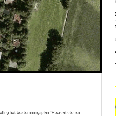
telling het bestemmingsplan
“Recreatieterrein