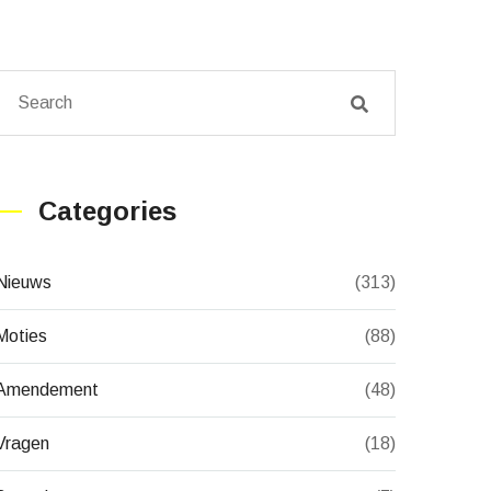
Categories
Nieuws
(313)
Moties
(88)
Amendement
(48)
Vragen
(18)