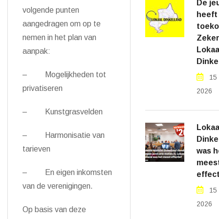
De je
volgende punten
heeft
aangedragen om op te
toeko
nemen in het plan van
Zeker 
Lokaa
aanpak:
Dinke
– Mogelijkheden tot
15
privatiseren
2026
– Kunstgrasvelden
Lokaa
– Harmonisatie van
Dinke
tarieven
was h
mees
– En eigen inkomsten
effect
van de verenigingen.
15
2026
Op basis van deze