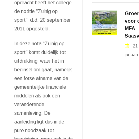
opdracht heeft het college
de notitie “Zuinig op
Groen
sport” d.d. 20 september
voor 
MFA
2011 opgesteld.
Saasv
In deze nota “Zuinig op
21
sport” komt duidelijk tot
januar
uitdrukking waar het in
beginsel om gaat, namelijk
een forse afname van de
gemeentelijke financiele
middelen als ook een
veranderende
samenleving. De
aanleiding ligt dus in de
pure noodzaak tot