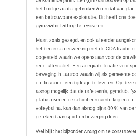
de komende jaren. Een gymzaal bouwen op basis v
het huidige aantal gebruikers/uren dat van plan
een betrouwbare exploitatie. Dit heeft ons doe
gymzaal in Lattrop te realiseren.
Maar, zoals gezegd, en ook al eerder aangekond
hebben in samenwerking met de CDA fractie e
opgesteld waarin we openstaan voor de ontwik
reëel alternatief. Een adequate locatie voor sp
beweging in Lattrop waarin wij als gemeente oo
om financieel een bijdrage te leveren. Op deze 
alsnog mogelijk dat de tafeltennis, gymclub, fy
pilatus gym en de school een ruimte krijgen o
volleybal na, kan dan alsnog bijna 80 % van de 
getekend aan sport en beweging doen.
Wel blijft het bijzonder wrang om te constateren