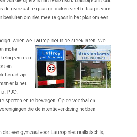
an die cijfers is niet realistisch. Daarbij komt dat
 is de gymzaal te gaan gebruiken veel te laag is voor
n besluiten om niet mee te gaan in het plan om een
igd, willen we Lattrop niet in de steek
laten. We
en motie
keling van een
ort en
k bereid zijn
manier is het
sio, PJO,
m te sporten en te bewegen. Op de voetbal en
verenigingen die de intentieverklaring hebben
 dat een gymzaal voor Lattrop niet realistisch is,