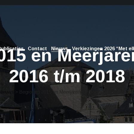
015 en Meerjare
ublicaties
Contact
Nieuws
Verkiezingen 2026 “Met elk
2016 t/m 2018
Nieuws
> Begroting 2015 en Meerjarenperspectief 2016 t/m 201