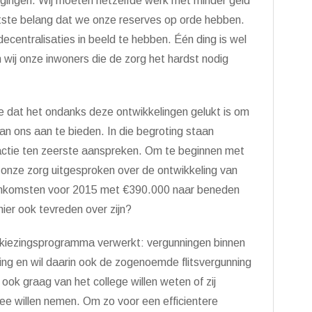
nigingen. Wij moeten hetzelfde werk met minder geld
otste belang dat we onze reserves op orde hebben.
ecentralisaties in beeld te hebben. Één ding is wel
n wij onze inwoners die de zorg het hardst nodig
e dat het ondanks deze ontwikkelingen gelukt is om
aan ons aan te bieden. In die begroting staan
actie ten zeerste aanspreken. Om te beginnen met
j onze zorg uitgesproken over de ontwikkeling van
 inkomsten voor 2015 met €390.000 naar beneden
 hier ook tevreden over zijn?
rkiezingsprogramma verwerkt: vergunningen binnen
ring en wil daarin ook de zogenoemde flitsvergunning
k graag van het college willen weten of zij
mee willen nemen. Om zo voor een efficientere