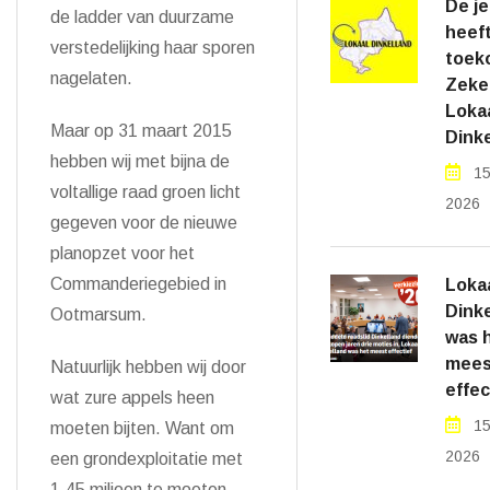
De j
de ladder van duurzame
heef
verstedelijking haar sporen
toek
nagelaten.
Zeker
Loka
Maar op 31 maart 2015
Dinke
hebben wij met bijna de
15
voltallige raad groen licht
2026
gegeven voor de nieuwe
planopzet voor het
Commanderiegebied in
Loka
Dinke
Ootmarsum.
was 
mees
Natuurlijk hebben wij door
effec
wat zure appels heen
15
moeten bijten. Want om
2026
een grondexploitatie met
1,45 miljoen te moeten