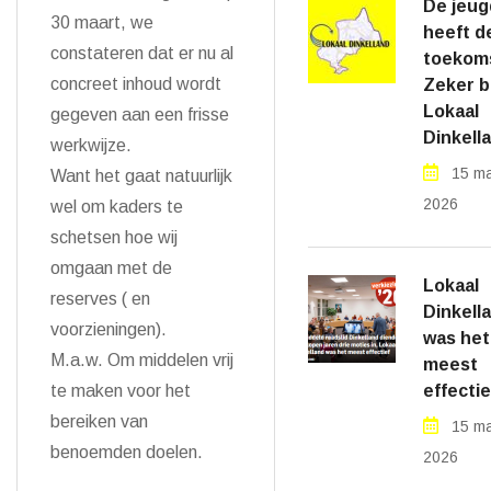
De jeug
30 maart, we
heeft d
constateren dat er nu al
toekom
concreet inhoud wordt
Zeker bi
Lokaal
gegeven aan een frisse
Dinkell
werkwijze.
15 ma
Want het gaat natuurlijk
2026
wel om kaders te
schetsen hoe wij
omgaan met de
Lokaal
reserves ( en
Dinkell
voorzieningen).
was het
M.a.w. Om middelen vrij
meest
effectie
te maken voor het
bereiken van
15 ma
benoemden doelen.
2026