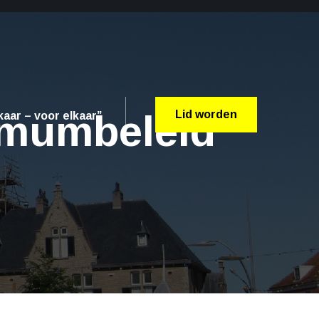
mumbeleid
Lid worden
aar – voor elkaar”