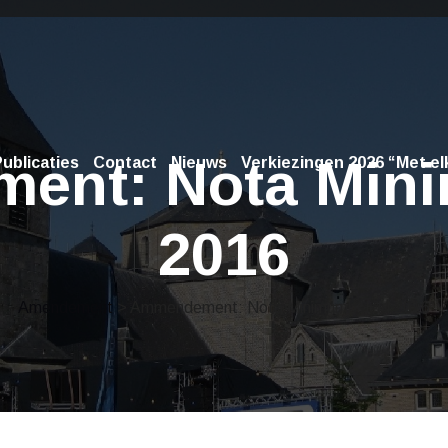
ent: Nota Mini
ublicaties
Contact
Nieuws
Verkiezingen 2026 “Met elk
2016
Amendement
> Ammendement: Nota Minimumbeleid 2016