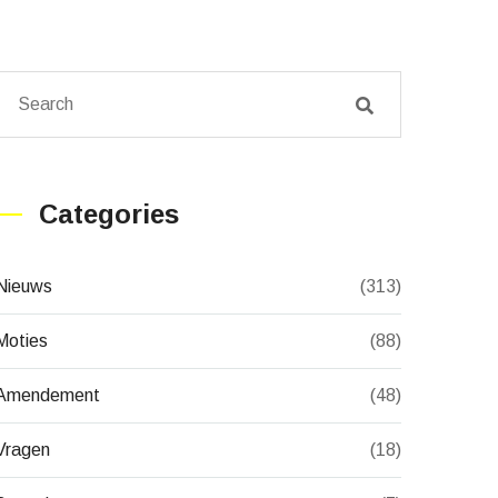
Categories
Nieuws
(313)
Moties
(88)
Amendement
(48)
Vragen
(18)